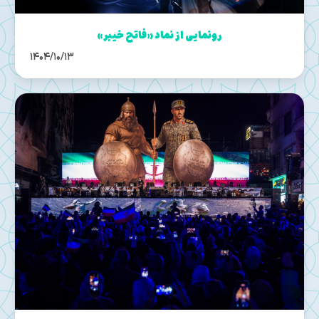
رونمایی از نماد «فاتح خیبر»
1404/10/13