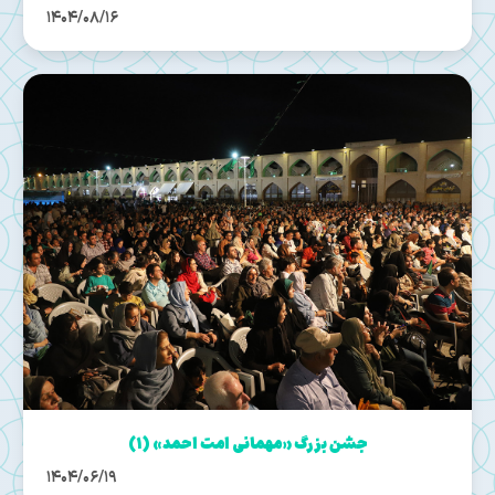
1404/08/16
جشن بزرگ «مهمانی امت احمد» (۱)
1404/06/19