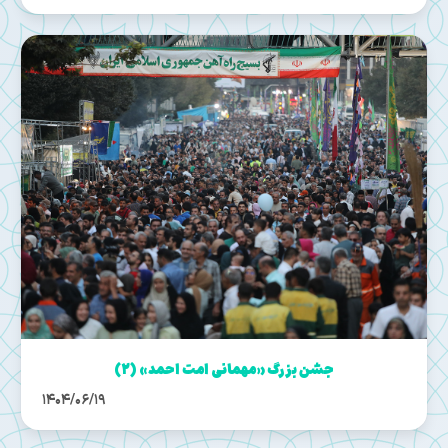
جشن بزرگ «مهمانی امت احمد» (۲)
1404/06/19