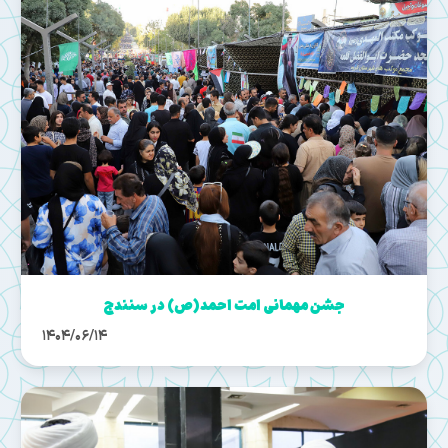
جشن مهمانی امت احمد(ص) در سنندج
1404/06/14