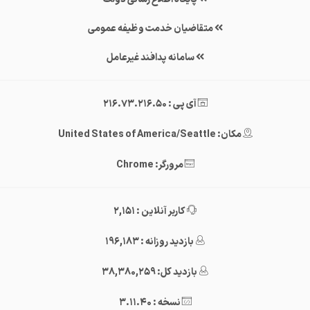
متقاضیان خدمت وظیفه عمومی
سامانه پدافند غیرعامل
آی پی : 216.73.216.50
مکان: United States of America/Seattle
مرورگر: Chrome
کاربر آنلاین : 2,151
بازدید روزانه : 196,183
بازدید کل: 38,380,259
نسخه : 3.11.40