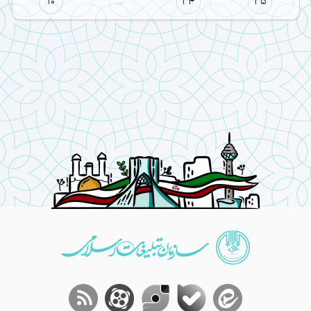
10
…
34
35