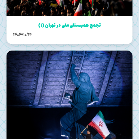
تجمع همبستگی ملی در تهران (۱)
1404/10/22