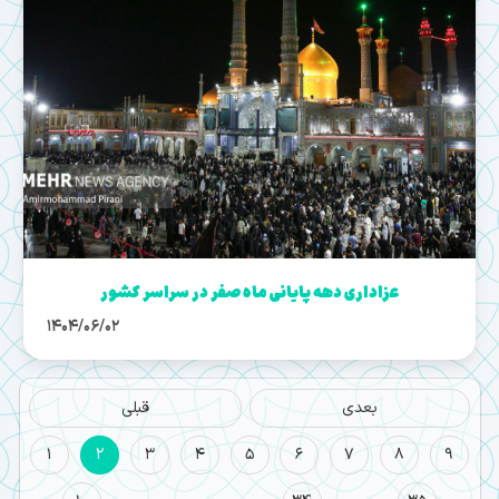
عزاداری دهه پایانی ماه صفر در سراسر کشور
1404/06/02
بعدی
قبلی
1
2
3
4
5
6
7
8
9