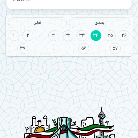
1402/02/13
بعدی
قبلی
1
2
…
31
32
33
34
35
36
37
…
56
57