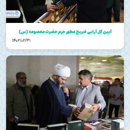
آیین گل آرایی ضریح مطهر حرم حضرت معصومه (س)
1402/02/31