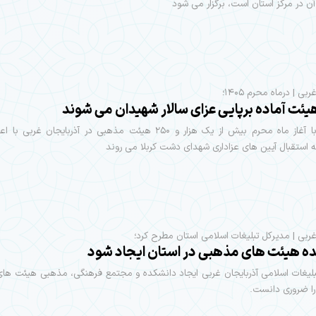
ربی | درماه محرم ۱۴۰۵؛
همزمان با آغاز ماه محرم بیش از یک هزار و ۲۵۰ هیئت مذهبی در آذربایجان غرب
استقبال آیین های عزاداری شهدای دشت کربلا می روند
‌غربی | مدیرکل تبلیغات اسلامی استان مطرح کرد؛
ه هیئت های مذهبی در استان ایجاد شود
بلیغات اسلامی آذربایجان غربی ایجاد دانشکده و مجتمع فرهنگی، مذهبی هیئت ها
را ضروری دانست.