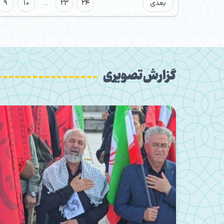
بعدی
24
23
…
10
9
گزارش تصویری