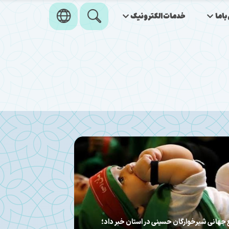
اما
خدمات‌الکترونیک
ربی | درماه محرم ۱۴۰۵؛
آذربا