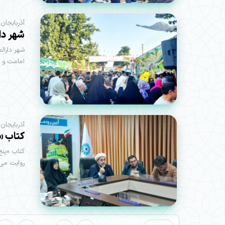
آذربایجان
شهر دا
امامت و 
آذربایجان‌
کتاب «
کتاب «پنج
روایت می‌