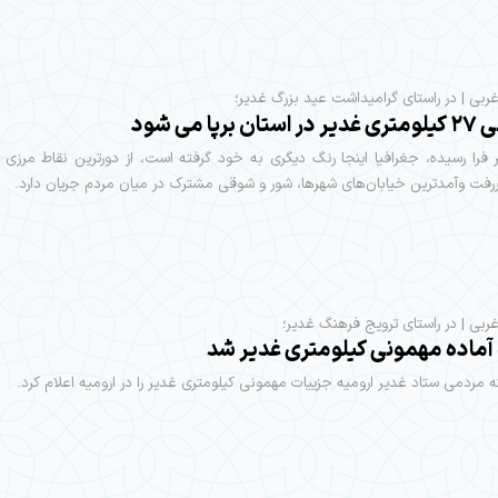
‌غربی | در راستای گرامیداشت عید بزرگ غدیر؛
 برپا می شود
فرا رسیده، جغرافیا اینجا رنگ دیگری به خود گرفته است، از دورترین نقاط مرزی آ
ررفت‌ وآمدترین خیابان‌های شهرها، شور و شوقی مشترک در میان مردم جریان دارد.
‌غربی | در راستای ترویج فرهنگ غدیر؛
 آماده مهمونی کیلومتری غدیر شد
ه مردمی ستاد غدیر ارومیه جزییات مهمونی کیلومتری غدیر را در ارومیه اعلام کرد.