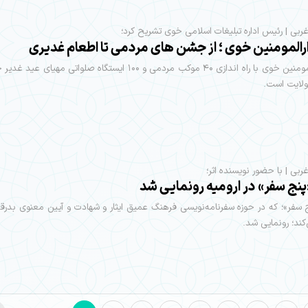
‌غربی | رئیس اداره تبلیغات اسلامی خوی تشریح کرد؛
رالمومنین خوی ؛ از جشن های مردمی تا اطعام غدیری
شهر دارالمومنین خوی با راه اندازی ۴۰ موکب مردمی و ۱۰۰ ایستگاه صلواتی مهیا
ولایت است.
غربی | با حضور نویسنده اثر؛
پنج سفر» در ارومیه رونمایی شد
 سفر»؛ که در حوزه سفرنامه‌نویسی فرهنگ عمیق ایثار و شهادت و آیین معنوی بدرقه
کند؛ رونمایی شد.