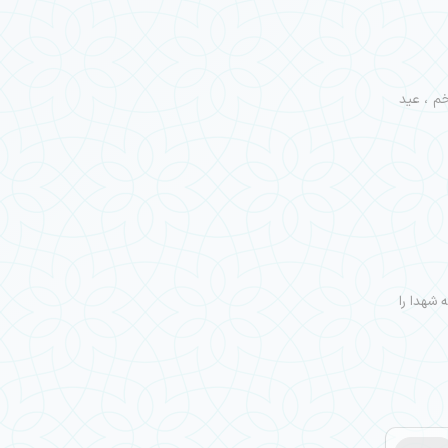
ی عید غدیر خم ، عید
 شهدا را