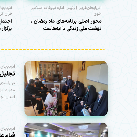
آذربایجان‌غربی | رئیس اداره تبلیغات اسلامی
آذربایج
خوی:
قرآن کری
محور اصلی برنامه‌های ماه رمضان ،
اجتماع
نهضت ملی زندگی با آیه‌هاست
برگزار 
آذربایجان
تجلیل 
در راستای
مدیره مو
استان تجل
آذربایجان
قیام عا