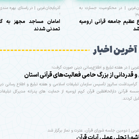
ان‌غربی | در محکومیت جسارت به
آذربایجان‌غربی | در راستای بهره مندی
م؛
؛
 عظیم جامعه قرآنی ارومیه
امامان مساجد مجهز به گف
شد
تمدنی شدند
آخرین اخبار
‌غربی | در هفته تبلیغ و اطلاع‌رسانی دینی صورت گرفت؛
و قدردانی از بزرگ حامی فعالیت‌های قرآنی استان
 گرامیداشت سالروز تأسیس سازمان تبلیغات اسلامی و هفته تبلیغ و اطلاع رسانی د
سسه قرآنی دارالحافظین قرآن کریم ارومیه از حمایت های پدرانه مدیرکل تبلیغات
یل کردند.
‌غربی | دومین جلسه شورای قرآن، عترت و نماز برگزار شد
شورا تجلی عملی آیات قرآن