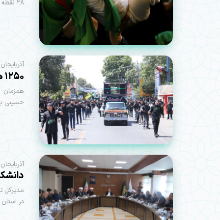
۲۸ نقطه آن در مرکز استان است، برگزار می شود
آذربایجان‌غ
۱۲۵۰ هیئت آماده برپایی عزای سالار شهیدان می شوند
حسینی به 
آذربایجان
دانشکد
مدیرکل ت
در استان 