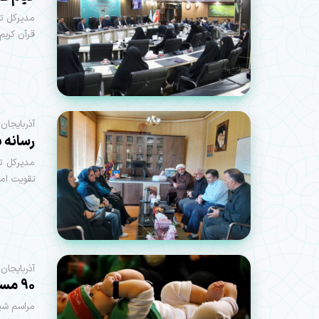
مدیرکل تب
قرآن کریم
آذربایجان
رسانه ب
مدیرکل تب
تقویت امی
آذربایجان
۹۰ مسجد و حسینیه میزبان شیرخوارگان حسینی در استان خواهند بود