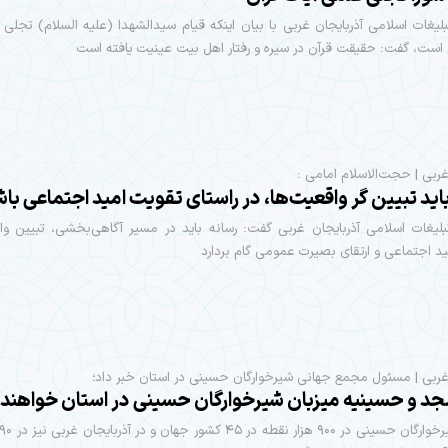
لیغات اسلامی آذربایجان‌ غربی با بیان اینکه قیام سیدالشهدا (علیه السلام) تجلی آ
 است، گفت: حقیقت قرآن در سیره و رفتار اهل بیت عینیت یافته است
‌غربی | حجت‌الاسلام امامی :
اید تبیین گر واقعیت‌ها، در راستای تقویت امید اجتماعی با
لیغات اسلامی آذربایجان غربی گفت: رسانه باید در مسیر آگاهی‌بخشی، تبیین وا
د اجتماعی و ارتقای بصیرت عمومی گام بردارد
‌غربی | مسئول مجمع جهانی شیرخوارگان حسینی در استان خبر داد؛