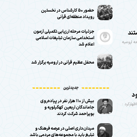
حضور ۵۰ کارشناس در نخستین
رویداد منطقه‌ای قرآنی
تند
جزئیات مرحله ارزیابی تکمیلی آزمون
استخدامی سازمان تبلیغات اسلامی
ه ارومیه
اعلام شد
محفل عظیم قرآنی در ارومیه برگزار شد
جدیدترین
ود
بیش از ۱۱۰ هزار نفر در پیاده‌روی
هارکرد :
جاماندگان اربعین کهگیلویه و
بویراحمد شرکت کردند
میدان‌داری اصلی در عرصه فرهنگ و
تبلیغ باید با مجموعه‌های مردمی باشد