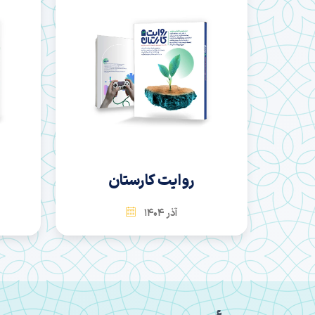
سها
بهمن 1404