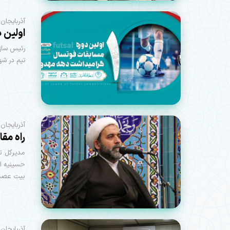
آذربایجان
اولین 
تیم در ش
آذربایجان
راه مق
مدیرکل ت
حسینیه اع
بیت عصمت 
آذربایجان