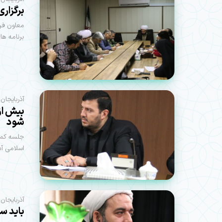
برگزار
معاون فره
برنامه های
آذربایجان‌
شود
جلسه کمیت
اسلامی آذر
آذربایجان
باید س