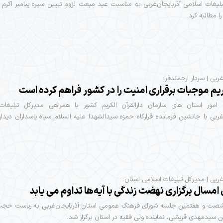
لیغات اسلامی آذربایجان‌غربی به مناسبت عید مبعث لزوم تبیین سیره پیامبر اکرم 
را مطالبه کرد.
غربی | سردار ارجمندفر:
یم موجبات برقراری امنیت را در کشور فراهم کرده است
امور استان های سازمان دارالقرآن الکریم کشور با همراهی مدیرکل تبلیغات
‌غربی با جانشین فرمانده قرارگاه حمزه سیدالشهدا علیه السلام سپاه پاسداران دیدار
‌غربی | مدیرکل تبلیغات اسلامی استان:
مسال برگزاری نهضت زندگی با آیه‌ها تداوم می یابد
صت و هفتمین جلسه شورای فرهنگ عمومی استان آذربایجان‌غربی به ریاست حجت 
 سیدمهدی قریشی، نماینده ولی فقیه در استان برگزار شد.