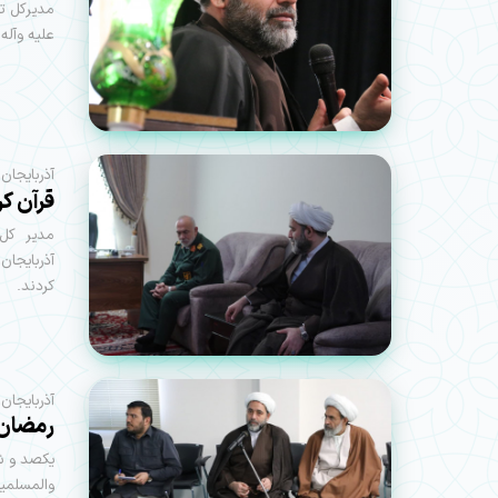
مدیرکل تب
علیه وآله 
آذربایجان‌
قرآن کر
مدیر کل 
آذربایجان
کردند.
آذربایجان
رمضان ا
یکصد و ش
والمسلمین