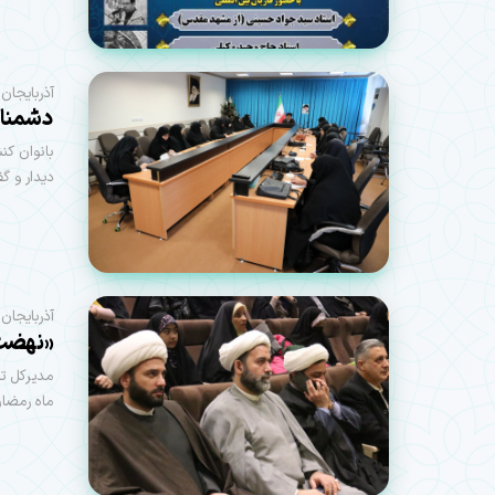
آذربایجان 
دشمنان
بانوان کن
دیدار و گف
آذربایجان
«نهضت ز
مدیرکل تب
ماه رمضان