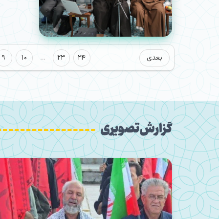
بعدی
24
23
…
10
9
گزارش تصویری