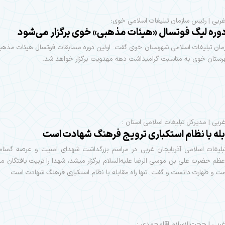
‌غربی | رئیس سازمان تبلیغات اسلامی خوی:
دوره لیگ فوتسال «هیئات مذهبی» خوی برگزار می‌شود
هرستان خوی به مناسبت گرامیداشت دهه مهدویت برگزار خواهد شد.
‌غربی | مدیرکل تبلیغات اسلامی استان :
ابله با نظام استکباری ترویج فرهنگ شهادت است
بلیغات اسلامی آذربایجان غربی در مراسم بزرگداشت شهدای امنیت و عرصه گمنام
ظم حضرت علی بن موسی الرضا عليه‌السلام برگزار میشد، شهدا را تربیت یافتگان 
و طهارت دانست و گفت: تنها راه مقابله با نظام استکباری فرهنگ شهادت است.
‌غربی | حجت‌الاسلام آقامحمدی :