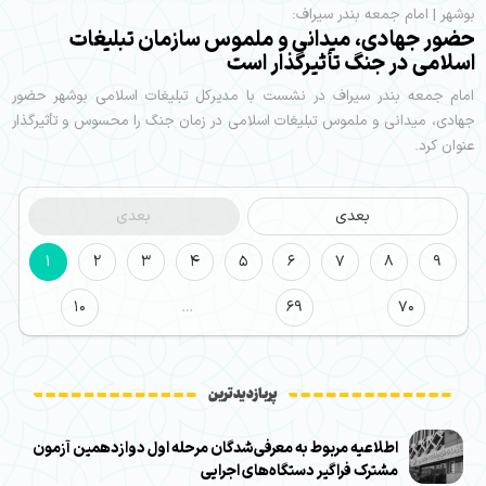
بوشهر | امام جمعه بندر سیراف:
حضور جهادی، میدانی و ملموس سازمان تبلیغات
اسلامی در جنگ تأثیرگذار است
امام جمعه بندر سیراف در نشست با مدیرکل تبلیغات اسلامی بوشهر حضور
جهادی، میدانی و ملموس تبلیغات اسلامی در زمان جنگ را محسوس و تأثیرگذار
عنوان کرد.
بعدی
بعدی
1
2
3
4
5
6
7
8
9
10
…
69
70
پربازدیدترین
اطلاعیه مربوط به معرفی‌شدگان مرحله اول دوازدهمین آزمون
مشترک فراگیر دستگاه‌های اجرایی