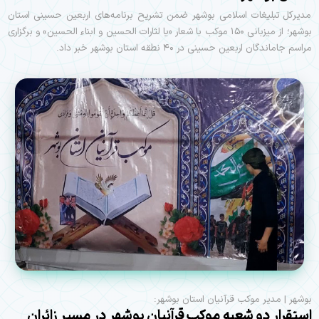
مدیرکل تبلیغات اسلامی بوشهر ضمن تشریح برنامه‌های اربعین حسینی استان
بوشهر؛ از میزبانی ۱۵۰ موکب با شعار «یا لثارات الحسین و ابناء الحسین» و برگزاری
مراسم جاماندگان اربعین حسینی در ۴۰ نطقه استان بوشهر خبر داد.
بوشهر | مدیر موکب قرآنیان استان بوشهر:
استقرار دو شعبه موکب قرآنیان بوشهر در مسیر زائران