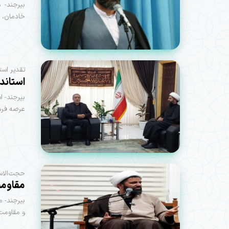
بیرجند- 
خادمان، ه
تقدیر استا
استاندا
بیرجند- ا
عرصه فره
حجت‌الاسل
مقاومت
بیرجند- م
و مقاومت