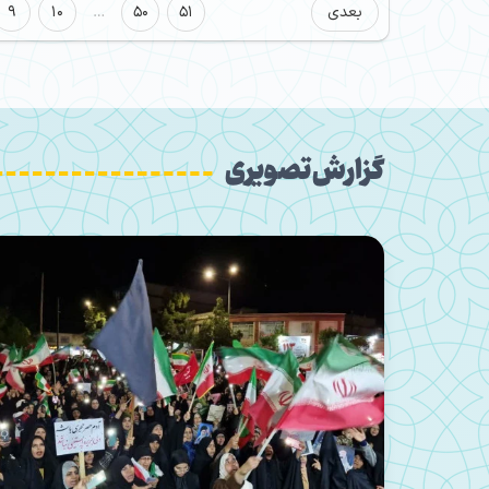
بعدی
51
50
…
10
9
گزارش تصویری