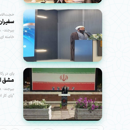
حجت‌الاسل
سفیران زند
بیرجند- م
خامنه ای اس
پای در رکا
مشق ای
بیرجند- د
"پای کار ا