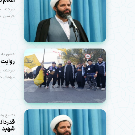
اعلام 
بیرجند- 
خراسان جن
عشق به ر
روایت ی
بیرجند- ر
مرزهای جغر
تشییع رهب
قدردان
شهید