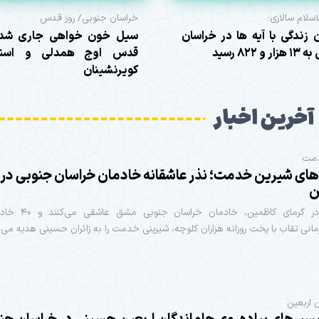
سلام سالاری:
خراسان جنوبی/ روز قدس
 زندگی با آیه ها در خراسان
سیل خون خواهی جاری شد؛
و ۸۲۲ رسید
قدس اوج همدلی و استق
کویرنشینان
آخرین اخبار
دمت
های شیرین خدمت؛ نذر عاشقانه خادمان خراسان جنوبی در
ن
بیرجند- در گرمای کاظمین، خادم
انی تقاب با پخت روزانه هزاران کلوچه، شیرینی خدمت را به زائران حسینی هدیه می‌
 اربعین