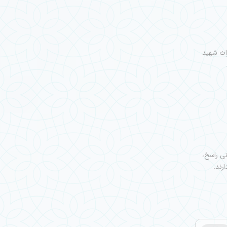
راث شهید
نی راسخ،
رند.