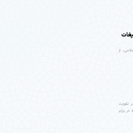
یغات
امی، از
ر تقویت
در برابر