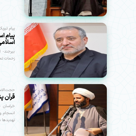
پیام تبریک
پیام ا
اسلامی
بیرجند- 
زحمات تما
حجت‌الاسل
قرآن پ
خراسان ج
انسجام و 
تهدیدها م