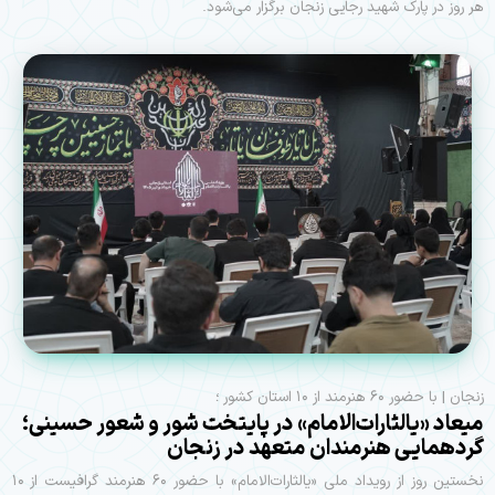
هر روز در پارک شهید رجایی زنجان برگزار می‌شود.
زنجان | با حضور ۶۰ هنرمند از ۱۰ استان کشور ؛
میعاد «یالثارات‌الامام» در پایتخت شور و شعور حسینی؛
گردهمایی هنرمندان متعهد در زنجان
نخستین روز از رویداد ملی «یالثارات‌الامام» با حضور ۶۰ هنرمند گرافیست از ۱۰