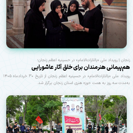
زنجان | رویداد ملی «یالثارات‌الامام» در حسینیه اعظم زنجان؛
هم‌پیمانی هنرمندان برای خلق آثار عاشورایی
رویداد ملی «یالثارات‌الامام» در حسینیه اعظم زنجان از تاریخ ۳۰ خردادماه ۱۴۰۵
به‌مدت سه روز به همت حوزه هنری استان زنجان برگزار شد.