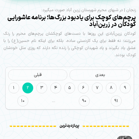
زنجان | در شبهای محرم شهرستان زرین آباد صورت میگیرد:
پرچم‌های کوچک برای یادبود بزرگ‌ها؛ برنامه عاشورایی
کودکان در زرین‌آباد
کودکان زرین‌آبادی این روزها با دست‌های کوچکشان پرچم‌های محرم را رنگ
می‌زنند؛ نه فقط برای یک کاردستی ساده، بلکه برای اینکه نام حسین(ع) را با
عشق یاد بگیرند و یاد شهیدان کوچکی را زنده نگه دارند که روزی مثل خودشان
کودک بودند.
بعدی
قبلی
1
2
3
4
5
6
7
8
9
10
…
90
91
پربازدیدترین