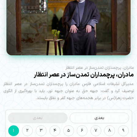
مادران، پرچمداران تمدن‌ساز در عصر انتظار
مادران، پرچمداران تمدن‌ساز در عصر انتظار
مدیرکل تبلیغات اسلامی فارس مادران را پرچمداران تمدن‌ساز در عصر انتظار
توصیف کرد و گفت: جبهه حق به عنوان جبهه نور، باید با بهره‌گیری از الگوی
حضرت زهرا(س) در برابر هجمه‌های جبهه کفر و نفاق بایستد.
بعدی
بعدی
1
2
3
4
5
6
7
8
9