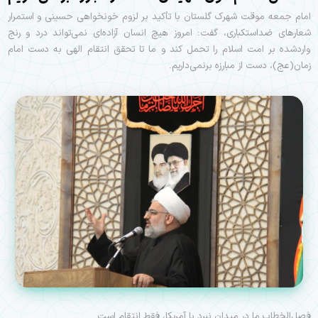
امام جمعه موقت شهرک گلستان با تأکید بر لزوم خونخواهی حسینی و استمرار
شعارهای ضداستکباری، گفت: امروز هیچ انسان آزاده‌ای نمی‌تواند درد و رنج
واردشده بر امت اسلام را تحمل کند و ما تا تحقق انتقام الهی به دست امام
زمان(عج)، دست از مبارزه برنمی‌داریم.
فصل‌الخطاب ما در میدان نبرد با آمریکا، فقط انتقام است