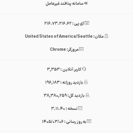
سامانه پدافند غیرعامل
آی پی : 216.73.216.62
مکان: United States of America/Seattle
مرورگر: Chrome
کاربر آنلاین : 3,353
بازدید روزانه : 196,183
بازدید کل: 38,380,259
نسخه : 3.11.40
به روز رسانی : 1405/03/06