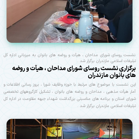
نشست روسای شورای مداحان ، هیآت و روضه های بانوان به میزبانی اداره کل
تبلیغات اسلامی مازندران برگزار شد .
برگزاری نشست روسای شورای مداحان ، هیآت و روضه
های بانوان مازندران
این نشست با موضوع های مرتبط با حوزه وظایف شورا ، بروز رسانی اطلاعات و
آمار هیآت مذهبی ، مداحان و روضه های بانوان ، تشکیل کارگروههای تخصصی
شورای استان و برنامه های مناسبتی بزرگداشت شهداء جبهه مقاومت در اداره کل
تبلیغات اسلامی مازندران برگزار شد .