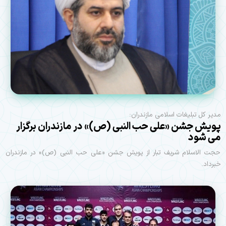
مدیر کل تبلیغات اسلامی مازندران:
پویش جشن «علی حب النبی (ص)» در مازندران برگزار
می شود
حجت الاسلام شریف تبار از پویش جشن «علی حب النبی (ص)» در مازندران
خبرداد.