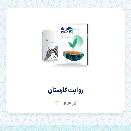
سها
بهمن 1404