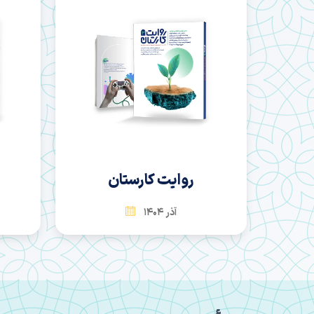
سها
بهمن 1404