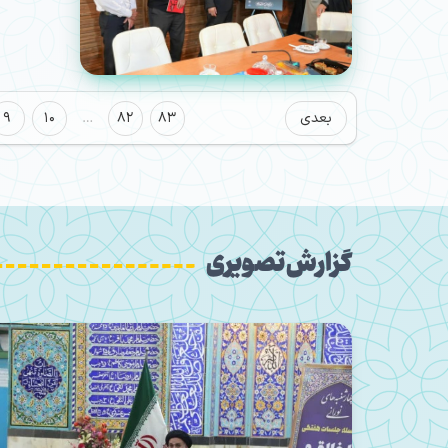
بعدی
83
82
…
10
9
گزارش تصویری