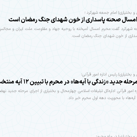
و بختیاری| امام جمعه شهرکرد ؛
مسال صحنه پاسداری از خون شهدای جنگ رمضان است
ه شهرکرد گفت:محرم امسال آمیخته با روحیه جهاد و مقاومت ملت ایران و مجالس 
داری از خون شهدای جنگ رمضان است.
و بختیاری| رئیس اداره امور قرآنی؛
حله جدید «زندگی با آیه‌ها» در محرم با تبیین ۱۲ آیه منتخب
ه امور قرآنی اداره‌کل تبلیغات اسلامی چهارمحال و بختیاری از اجرای مرحله جدید نه
 آیه‌ها» با محوریت دهه اول محرم خبر داد.
و بختیاری| در ماه محرم؛