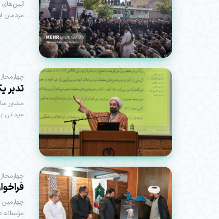
آیین‌های
مردمان ا
چهارمحال 
تدبر ی
مشاور سا
میدانی بر
چهارمحال 
فراخوا
چهارمین ر
مؤمنانه د