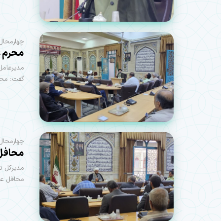
چهارمحال 
محرم ع
مدیرعامل
گفت: محر
چهارمحال 
محافل 
مدیرکل تب
محافل عزا