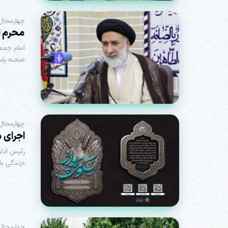
چهارمحال 
محرم ا
امام جمع
صحنه پاس
چهارمحال 
اجرای مر
رئیس ادار
«زندگی با
چهارمحال 