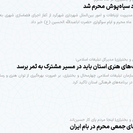
 سیاه‌پوش محرم شد
یریت ارتباطات و امور بین‌الملل شهرداری شهرکرد از آغاز اجرای فضاسازی شهری ب
ماه محرم و ایام سوگواری حضرت اباعبدالله الحسین (ع) خبر داد.
و بختیاری| مدیرکل تبلیغات اسلامی؛
های هنری استان باید در مسیر مشترک به ثمر برسد
زمان تبلیغات اسلامی چهارمحال و بختیاری، بر ضرورت بهره‌گیری از توان هنری و رسان
 برنامه‌های فرهنگی استان تأکید کرد.
و بختیاری| اینجا مردم پای کار حسین‌اند
ای جمعی محرم در بام ایران