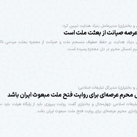
و بختیاری| مدیرعامل بنیاد هدایت تبیین کرد؛
رصه صیانت از بعثت ملت است
 بنیاد هدایت بر حفظ صفوف منسجم ملت و صیانت از معجزه بعثت مردمی تاکی
م امسال محرم در دل معجزه رسیده است.
و بختیاری| مدیرکل تبلیغات اسلامی؛
محرم عرصه‌‌ای برای روایت فتح ملت مبعوث ایران باشد
لیغات اسلامی چهارمحال و بختیاری گفت: روایت پیروزی باید از پایگاه هیئت‌‌ باید نش
داری محرم عرصه‌‌ای برای روایت فتح ملت مبعوث ایران باشد.