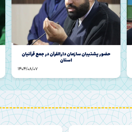
میهمانی ۱۰ هزار نفری «امت احمد» در شهرکرد
1404/06/19