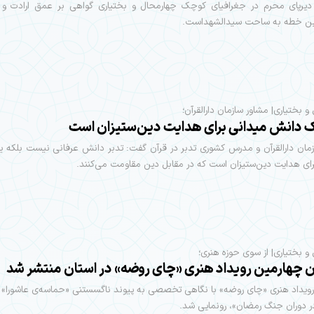
 دیرپای محرم در جغرافیای کوچک چهارمحال و بختیاری گواهی بر عمق ارادت و 
ین خطه به ساحت سیدالشهداست.
و بختیاری| مشاور سازمان دارالقرآن؛
ک دانش میدانی برای هدایت دین‌ستیزان است
زمان دارالقرآن و مدرس کشوری تدبر در قرآن گفت: تدبر دانش عرفانی نیست بلکه 
ای هدایت دین‌ستیزان است که در مقابل دین مقاومت می‌کنند.
و بختیاری| از سوی حوزه هنری؛
ن چهارمین رویداد هنری «چای روضه» در استان منتشر شد
ویداد هنری «چای روضه» با نگاهی تخصصی به پیوند ناگسستنی «حماسه‌ی عاشورا» 
ر دوران جنگ رمضان»، رونمایی شد.