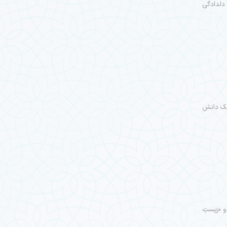
دلدادگی
یک دانش
و «زیستِ