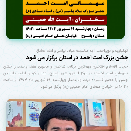
کهگیلویه و بویراحمد | به مناسبت میلاد پیامبر و امام صادق
جشن بزرگ امت احمد در استان برگزار می شود
حجت الاسلام افتخاری مهمترین برنامه شاخص و محوری هفته وحدت را جشن
«مهمانی امت احمد» در مرکز استان، شهر یاسوج، عنوان کرد و ادامه داد: این
جشن با حضور گسترده مردم ولایتمدار چهارشنبه، ۱۹ شهریور ماه ۱۴۰۴، از ساعت
۱۶:۳۰ در، خیابان مصلای امام خمینی (ره) برگزار می‌شود.