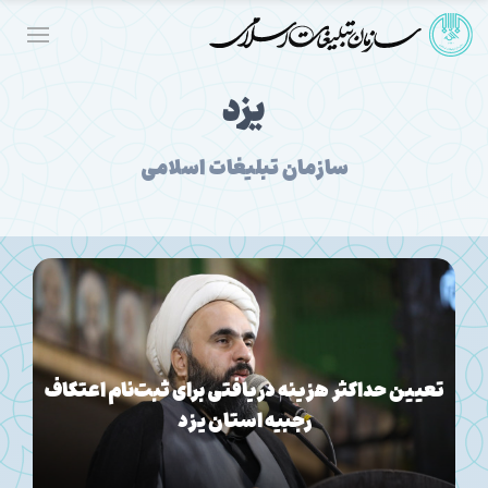
یزد
سازمان تبلیغات اسلامی
تجلیل از ۶۰ خادم حسینی در «نخل عاشقی۲»