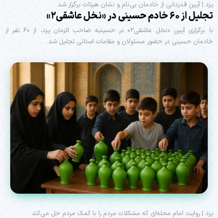
یزد | آیین قدردانی از خادمان بی‌نام و نشان هیئات برگزار شد
تجلیل از ۶۰ خادم حسینی در «نخل عاشقی۲»
با برگزاری آیین «نخل عاشقی۲» در حسینیه صاحب الزمان یزد، از ۶۰ نفر از
خادمان حسینی در حضور مسئولان و مقامات استانی تجلیل شد.
یزد | روایت امام محله‌ای که مشکلات مردم را با کمک مردم حل می‌کند