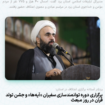
مدیرکل تبلیغات اسلامی استان یزد گفت: امسال ۴۰ هزار و ۷۷۵ نفر از مردم
مؤمن و خداجوی استان یزد در مراسم عبادی و معنوی اعتکاف حضور یافتند.
یزد|در آستانه برگزاری اعتکاف در استان؛
برگزاری دوره توانمندسازی سفیران «آیه‌ها» و جشن تولد
قرآن در روز مبعث