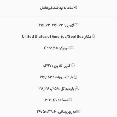
سامانه پدافند غیرعامل
آی پی : 216.73.216.72
مکان: United States of America/Seattle
مرورگر: Chrome
کاربر آنلاین : 1,297
بازدید روزانه : 196,183
بازدید کل: 38,380,259
نسخه : 3.11.40
به روز رسانی : 1405/03/06