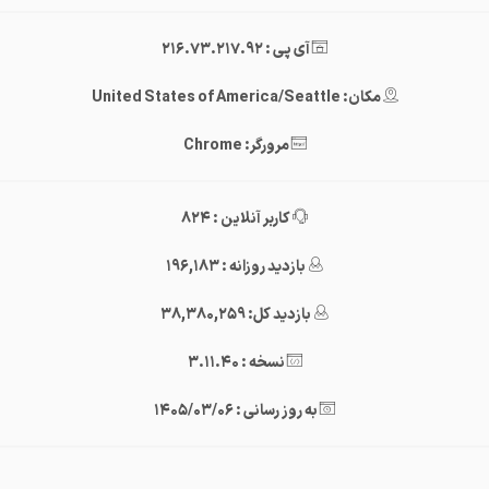
آی پی : 216.73.217.92
مکان: United States of America/Seattle
مرورگر: Chrome
کاربر آنلاین : 824
بازدید روزانه : 196,183
بازدید کل: 38,380,259
نسخه : 3.11.40
به روز رسانی : 1405/03/06