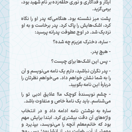
ایثار و فداکاری و نوری حلقه‌زده بر نام شهید بود،
برمی‌گزید.
پشت میز نشسته بود. هنگامی‌که پدر او را نگاه
کرد، اشک‌هایش را پاک کرد. پدر برخاست و به او
نزدیک شد. در اوج عطوفت پدرانه پرسید:
- ساره، دخترک عزیزم چه شده؟
- هیچ پدر.
- پس این اشک‌ها برای چیست؟
- پدر نگران نباشید، دارم یک نامه می‌نویسم و آن
را به شما نشان خواهم داد. می‌خواهم نظرتان را
دربارهٔ این نامه بگویید.
- چشم نویسندهٔ کوچک ما! علایق ادبی تو را
می‌شناسم. باید یک نامهٔ خاص و متفاوت باشد.
ساره به نوشتن نامه ادامه داد و در انتخاب
واژه‌های آن دقت بیشتری کرد. ابتدا برایش مهم
بود که خانم‌معلم آنچه را می‌نویسد، بپذیرد و
مهم‌تر از آن، رضایت پدر از انشا بود؛ پس روح