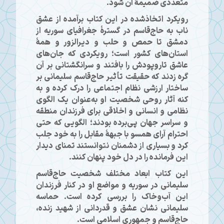
متعددی ضمیمهٔ آن شود.
رویکرد اتخاذشده در این کتاب برآمده از عشق
ناب به حاج‌قاسم در گسترهٔ جغرافیای سوریه از
دمشق تا حمص و حلب و دیرالزور و همهٔ
استان‌های کشور است؛ رویکردی که جان‌های
عاشق تاروپودش را بافتند و سرانگشتانی بر آن
گره زدند که حقیقت تأثیر حاج‌قاسم سلیمانی بر
ساختار ارزشی نظام اجتماعی را درک کرده و به
کنه آثار روحی شخصیت او به‌عنوان یک الگوی
نظامی و انسانی و اخلاقی برای فرزندان منطقه
و سراسر جهان پی‌برده بودند؛ الگویی که حتی
احترام آرای همسو با جبههٔ مقابل را به خود جلب
کرد و بسیاری از دشمنان نتوانستند تمنای دیدار
این فرمانده را در دل خود پنهان کنند.
این کتاب ابعاد مختلف شخصیت حاج‌قاسم
سلیمانی در سوریه و مواضع او در کنار فرزندان
این آب‌وخاک را بررسی کرده است. حماسه
سلیمانی نشان عشق و قدردانی از شهید زنده،
حاج‌قاسم و جمهوری اسلامی است.