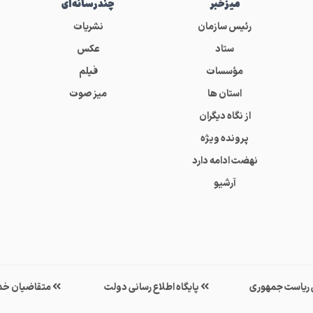
میز‌خبر
چندرسانه‌ای
رئیس سازمان
نشریات
ستاد
عکس
مؤسسات
فیلم
استان ها
میز صوت
از نگاه دیگران
پرونده ویژه
نهضت ادامه دارد
آرشیو
ی ریاست جمهوری
پایگاه اطلاع رسانی دولت
متقاضیان خد