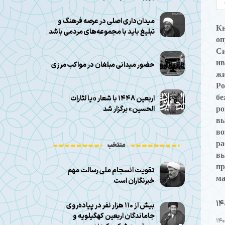
میدان‌داری اصلی در عرصه فرهنگ و
К
تبلیغ باید با مجموعه‌های مردمی باشد
оп
Си
ив
حضور میدانی مبلغان در مواکب مرزی
жи
Р
бе
اربعین ۱۴۴۸ با شعار «یا لثارات
ро
الحسین» برگزار شد
вы
во
ра
منتخب
вы
пр
تقویت انسجام ملی رسالت مهم
ма
خبرنگاران است
14
بیش از ۱۱۰ هزار نفر در پیاده‌روی
جاماندگان اربعین کهگیلویه و