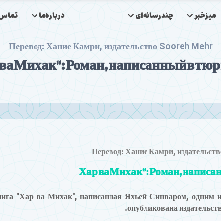
میزخبر
چندرسانه‌ای
درباره‌ما
تماس‌ب
Перевод: Хание Камри, издательство Sooreh Mehr
Перевод: Хание Камри, издательст
ига "Хар ва Михак", написанная Яхьей Синваром, одним и
опубликована издательст