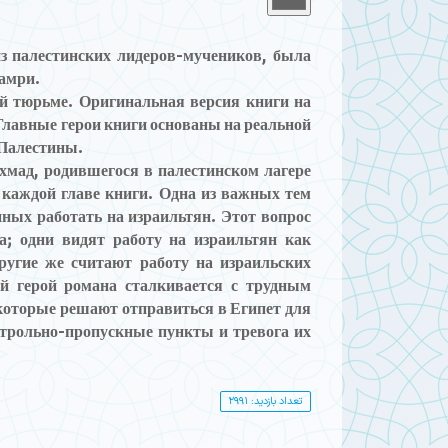
з палестинских лидеров-мучеников, была
Камри.
ой тюрьме. Оригинальная версия книги на
. Главные герои книги основаны на реальной
 Палестины.
хмад, родившегося в палестинском лагере
 каждой главе книги. Одна из важных тем
ных работать на израильтян. Этот вопрос
а; одни видят работу на израильтян как
ругие же считают работу на израильских
ый герой романа сталкивается с трудным
которые решают отправиться в Египет для
нтрольно-пропускные пункты и тревога их
تعداد بازدید: 2991