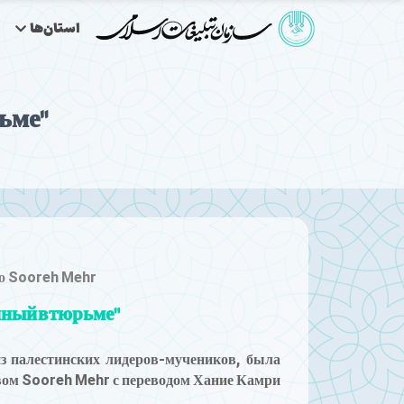
استان‌ها
"Хар ва Михак": Роман, написанный в тюрьме
во Sooreh Mehr
"Хар ва Михак": Роман, написанный в тюрьме
з палестинских лидеров-мучеников, была
вом Sooreh Mehr с переводом Хание Камри.