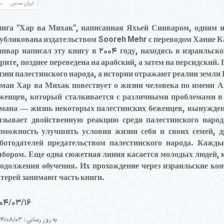
нига
"Хар ва Михак"
, написанная Яхьей Синваром, одним и
убликована издательством Sooreh Mehr с переводом Хание 
нвар написал эту книгу в 2004 году, находясь в израильск
рите, позднее переведена на арабский, а затем на персидский
зни палестинского народа, а истории отражают реалии земли
оман
Хар ва Михак
повествует о жизни человека по имени А
женцев, который сталкивается с различными проблемами в
мана — жизнь некоторых палестинских беженцев, вынужден
зывает двойственную реакцию среди палестинского народ
зможность улучшить условия жизни себя и своих семей, д
ботодателей предательством палестинского народа. Кажд
бором. Еще одна сюжетная линия касается молодых людей, 
одолжения обучения. Их прохождение через израильские ко
терей занимают часть книги.
04/03/16
به روز رسانی : 1404/08/03