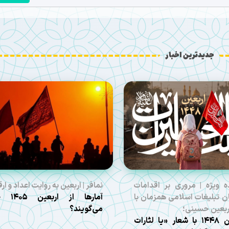
جدیدترین اخبار
ه ویژه | مروری بر اقدامات
نمافر | اربعین به روایت اعداد و ارق
ن تبلیغات اسلامی همزمان با
آمارها از ارب
اربعین حسینی؛
می‌گویند؟
اربعین ۱۴۴۸ با شعار «یا لثارات