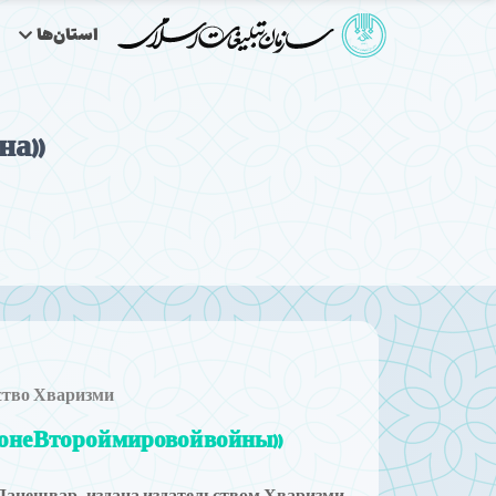
استان‌ها
 на
ство Хваризми
«Совошун»; иранская любовная история на фоне Второй мировой войны