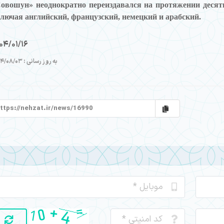
Совошун»
неоднократно переиздавался на протяжении десят
лючая английский, французский, немецкий и арабский.
04/01/16
به روز رسانی : 1404/08/03