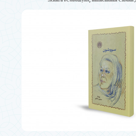
Книга «Совошун», написанная Симин Д