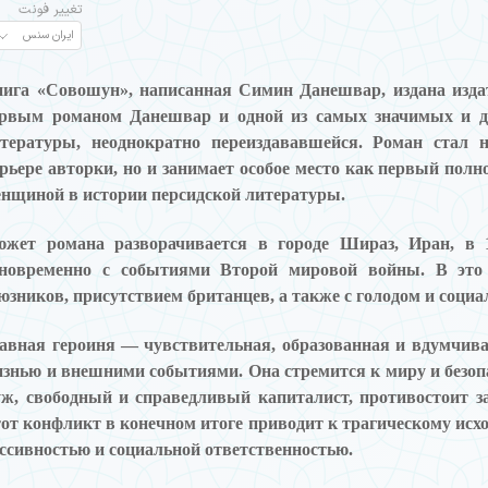
تغییر فونت
нига
«Совошун»
, написанная Симин Данешвар, издана изда
рвым романом Данешвар и одной из самых значимых и д
тературы, неоднократно переиздававшейся. Роман стал 
рьере авторки, но и занимает особое место как первый по
нщиной в истории персидской литературы.
жет романа разворачивается в городе Шираз, Иран, в 1
новременно с событиями Второй мировой войны. В это
юзников, присутствием британцев, а также с голодом и соци
авная героиня — чувствительная, образованная и вдумчив
знью и внешними событиями. Она стремится к миру и безопас
ж, свободный и справедливый капиталист, противостоит з
от конфликт в конечном итоге приводит к трагическому исх
ссивностью и социальной ответственностью.