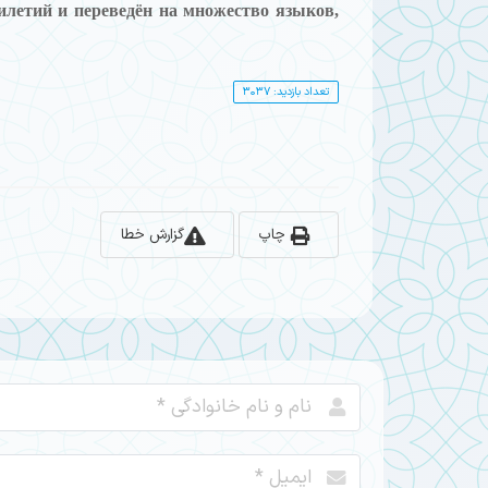
илетий и переведён на множество языков,
تعداد بازدید: 3037
چاپ
گزارش خطا