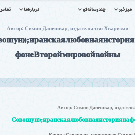
میزخبر
چندرسانه‌ای
درباره‌ما
تماس‌ب
Автор: Симин Данешвар, издательство Хваризми
вошун»; иранская любовная история
фоне Второй мировой войны
Автор: Симин Данешвар, издатель