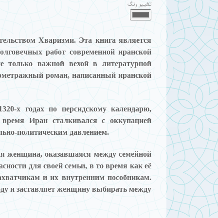
تغییر رنگ
тельством Хваризми. Эта книга является
олговечных работ современной иранской
не только важной вехой в литературной
лнометражный роман, написанный иранской
320-х годах по персидскому календарю,
 время Иран сталкивался с оккупацией
ально-политическим давлением.
ая женщина, оказавшаяся между семейной
ности для своей семьи, в то время как её
ахватчикам и их внутренним пособникам.
оду и заставляет женщину выбирать между