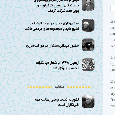
بیش از ۱۱۰ هزار نفر در پیاده‌روی
جاماندگان اربعین کهگیلویه و
بویراحمد شرکت کردند
К
میدان‌داری اصلی در عرصه فرهنگ و
пе
تبلیغ باید با مجموعه‌های مردمی باشد
ли
ка
حضور میدانی مبلغان در مواکب مرزی
же
Сю
اربعین ۱۴۴۸ با شعار «یا لثارات
од
الحسین» برگزار شد
со
Гл
منتخب
жи
му
تقویت انسجام ملی رسالت مهم
Эт
خبرنگاران است
па