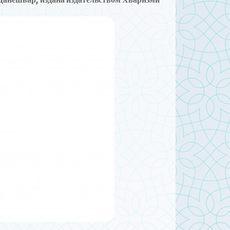
анешвар, издана издательством Хваризми.