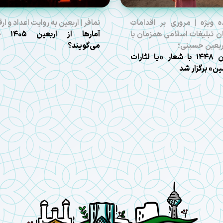
ه ویژه | مروری بر اقدامات
نمافر | اربعین به روایت اعداد و ارق
ن تبلیغات اسلامی همزمان با
آمارها از ارب
اربعین حسینی؛
می‌گویند؟
اربعین ۱۴۴۸ با شعار «یا لثارات
ن» برگزار شد