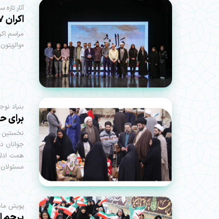
آثار تازه
اکران ۱۷ عنوان کتاب مقاومت در مراسم «والزیتون»
مراسم اکر
«والزیتون» روز دوشنبه 
بنیاد نوج
برای ح
نخستین ر
جوانان در
همت اداره
مسئولان ا
پویش مادر
پرچم ا