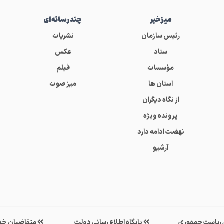
میز‌خبر
چندرسانه‌ای
رئیس سازمان
نشریات
ستاد
عکس
مؤسسات
فیلم
استان ها
میز صوت
از نگاه دیگران
پرونده ویژه
نهضت ادامه دارد
آرشیو
ی ریاست جمهوری
پایگاه اطلاع رسانی دولت
متقاضیان خد