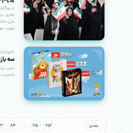
در روزگار
مادری برم
ملی «مادر
تقویت هوی
خانواده ا
سه باز
مدیر مرکز
«آتشبار» 
بعدی
252
251
…
84
83