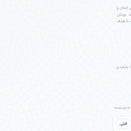
 ایمان و
شد. پویش
ه با هدف
بابام» و
14
قبلی