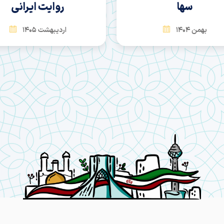
سها
روایت ایرانی
بهمن 1404
اردیبهشت 1405