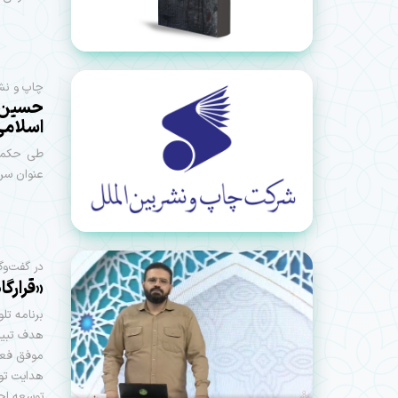
چاپ و نشر
حسین گ
اسلامی
طی حکمی 
عنوان سر
در گفت‌وگ
«قرارگ
برنامه تل
هدف تبیی
موفق فعال
هدایت تو
توسعه اج