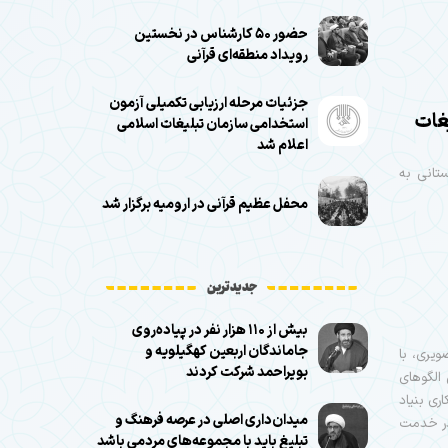
حضور ۵۰ کارشناس در نخستین
رویداد منطقه‌ای قرآنی
جزئیات مرحله ارزیابی تکمیلی آزمون
غات
استخدامی سازمان تبلیغات اسلامی
اعلام شد
تانی به
محفل عظیم قرآنی در ارومیه برگزار شد
جدیدترین
بیش از ۱۱۰ هزار نفر در پیاده‌روی
جاماندگان اربعین کهگیلویه و
ویری، با
بویراحمد شرکت کردند
الگوهای
ری بنیاد
میدان‌داری اصلی در عرصه فرهنگ و
در خدمت
تبلیغ باید با مجموعه‌های مردمی باشد