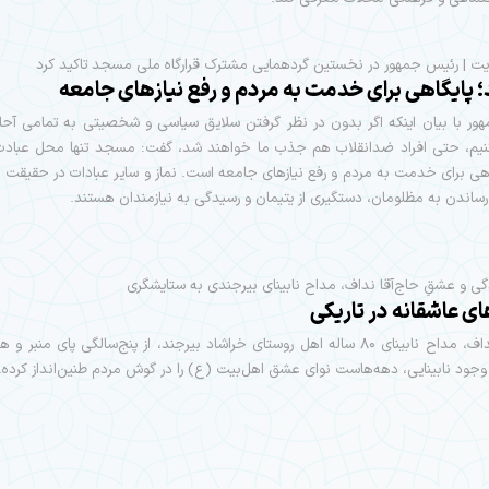
یت | رئیس جمهور در نخستین گردهمایی مشترک قرارگاه ملی مسجد تاکید کرد
پایگاهی برای خدمت به مردم و رفع نیازهای جامعه
ور با بیان اینکه اگر بدون در نظر گرفتن سلایق سیاسی و شخصیتی به تمامی آحا
م، حتی افراد ضدانقلاب هم جذب ما خواهند شد، گفت: مسجد تنها محل عباد
اهی برای خدمت به مردم و رفع نیازهای جامعه است. نماز و سایر عبادات در حقیقت 
 رساندن به مظلومان، دستگیری از یتیمان و رسیدگی به نیازمندان هستند.
گی و عشقِ حاج‌آقا نداف، مداح نابینای بیرجندی به ستایشگری
ای عاشقانه در تاریکی
حاج‌آقا نداف، مداح نابینای ۸۰ ساله اهل روستای خراشاد بیرجند، از پنج‌سالگی پای منبر
 وجود نابینایی، دهه‌هاست نوای عشق اهل‌بیت (ع) را در گوش مردم طنین‌انداز کرده.