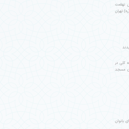
رش نهضت
ی(ره) تهران
 کلی در
ان مسجد
ی بانوان