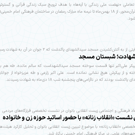
 تعاملی «نهضت ملی زندگی با آیه‌ها» با هدف ترویج سبک زندگی قرآنی و گست
فرهنگی قرآن‌محور، از ۱۸ بهمن‌ماه تا نیمه ماه مبارک رمضان در ساختمان فرهنگی امام خمین
شود.
ی از به آتش‌کشیدن مسجد سیدالشهدای پاکدشت که ۲ جوان در آن به شهادت رسیدند
هادت؛ شبستان مسجد
یکر علی‌اکبر تنها قسمت سوخته مسجد سیدالشهداست که سالم مانده، طه هم به
ه و از پیکرش هیچ نشانی نمانده است. علی اکبر زارعی و طه عزیزخواه از جوان
کدشت بودند که در ناآرامی‌های پنجشنبه شب ١٨ دی‌ماه به شهادت رسیدند.
اد فرهنگی و اجتماعی زیست انقلابی بانوان در نشست تخصصی قرارگاه‌های مردمی
 نشست «انقلاب زنانه» با حضور اساتید حوزه زن و خانواده
ی «انقلاب زنانه» با موضوع تبیین زیست انقلابی بانوان و تحلیل کارکرد هیئت‌ها
هره‌های علمی در مرکز فرهنگی امام خمینی برگزار شد.