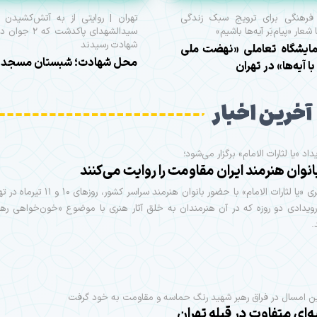
فرهنگی برای ترویج سبک زندگی
تهران | روایتی از به آتش‌کشیدن
 شعار «پیام‌بَر آیه‌ها باشیم»
سیدالشهدای پاکدشت که
شهادت رسیدند
مایشگاه تعاملی «نهضت ملی
محل شهادت؛ شبستان مسجد
ا آیه‌ها» در تهران
آخرین اخبار
یداد «یا لثارات الامام» برگزار می‌شود؛
نوان هنرمند ایران مقاومت را روایت می‌کنند
رویداد هنری «یا لثارات الامام» با حضور بانوان هنرمند سراسر
ویدادی دو روزه که در آن هنرمندان به خلق آثار هنری با موضوع «خون‌خواهی ره
.
یین امسال در فراق رهبر شهید رنگ حماسه و مقاومت به خود گرفت
‌ای متفاوت در قبله تهران