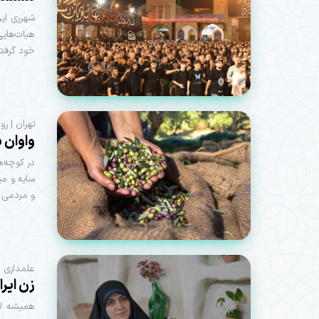
شهرری این
هیات‌هایی
خود گرفته‌
تهران | ر
واوان 
در کوچه‌ه
سایه و می
و مردمی در 
علمداری ب
زن ایر
همیشه از