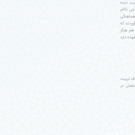
یب دیده
فش ناکام
د هماهنگی
وردند که
 هم هرگز
هده دارد
دف تربیت
 ماه مبارک رمضان در