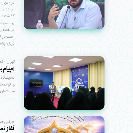
در جریان
بودند یا 
گذاشتند، ت
بین سازما
در همه رو
احساس تنه
درباره پش
تهران | ن
«پیام‌ب
نمایشگاه 
ساختمان ف
حرکتی فره
آغاز نم