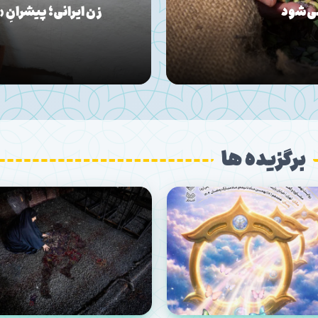
جنگ س
م» در حماسه رمضان
پشت پرده چهره
برگزیده ها