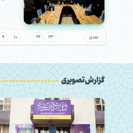
بعدی
23
22
…
10
9
گزارش تصویری