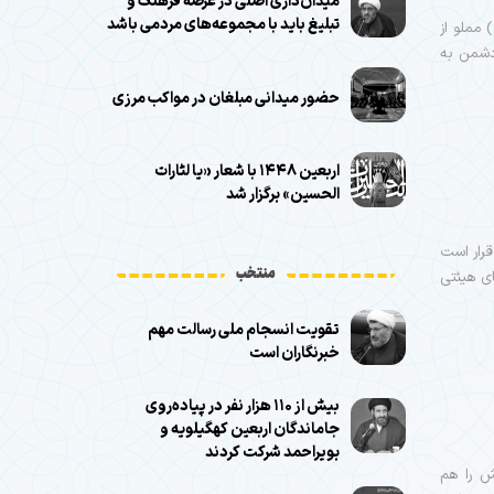
میدان‌داری اصلی در عرصه فرهنگ و
تبلیغ باید با مجموعه‌های مردمی باشد
 مملو از
 دشمن به
حضور میدانی مبلغان در مواکب مرزی
اربعین ۱۴۴۸ با شعار «یا لثارات
الحسین» برگزار شد
قرار است
منتخب
ای هیئتی
تقویت انسجام ملی رسالت مهم
خبرنگاران است
بیش از ۱۱۰ هزار نفر در پیاده‌روی
جاماندگان اربعین کهگیلویه و
بویراحمد شرکت کردند
ش را هم