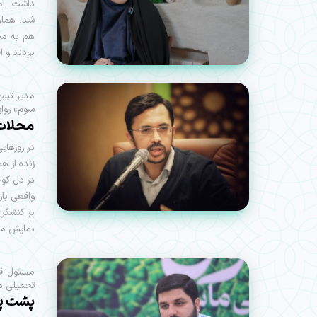
داشت. ام
شد. همان‌
هم به می
بودند و ا
مدیر تبل
سوم» روای
محلات 
در روزهای
زنده از ه
در دل کو
واقعی باز
بر کنشگرا
نمایش می‌
مسئول قرا
تحمیلی م
پشت پر