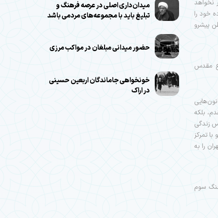
 نخواهد
میدان‌داری اصلی در عرصه فرهنگ و
ه خود را
تبلیغ باید با مجموعه‌های مردمی باشد
ن پیشرو
حضور میدانی مبلغان در مواکب مرزی
اع مقدس
خونخواهی جاماندگان اربعین حسینی
در اراک
نون‌هایی
دم، بلکه
س زندگی
با تمرکز
ان را به
 جنگ سوم