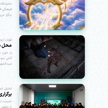
نمایشگاه
برگزار می‌
تهران | روایت
محل ش
رد خون پ
آتش سوخت
سیدالشهدای پا
تحلیل ابع
برگزاری
نشست تخصص
با حضور چ