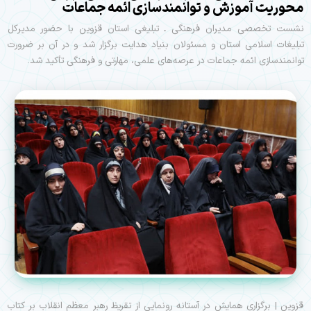
محوریت آموزش و توانمندسازی ائمه جماعات
نشست تخصصی مدیران فرهنگی ـ تبلیغی استان قزوین با حضور مدیرکل
تبلیغات اسلامی استان و مسئولان بنیاد هدایت برگزار شد و در آن بر ضرورت
توانمندسازی ائمه جماعات در عرصه‌های علمی، مهارتی و فرهنگی تأکید شد.
قزوین | برگزاری همایش در آستانه رونمایی از تقریظ رهبر معظم انقلاب بر کتاب