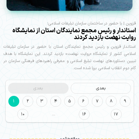
قزوین | با حضور در ساختمان سازمان تبلیغات اسلامی؛
استاندار و رئیس مجمع نمایندگان استان از نمایشگاه
روایت نهضت بازدید کردند
استاندار قزوین و رئیس مجمع نمایندگان استان با حضور در سازمان تبلیغات
اسلامی کشور از نمایشگاه «روایت نهضت» بازدید کردند. این نمایشگاه با هدف
تبیین دستاوردهای نهضت تبلیغ اسلامی و معرفی راهبردهای فرهنگی سازمان در
گام دوم انقلاب اسلامی برپا شده است.
بعدی
بعدی
1
2
3
4
5
6
7
8
9
10
…
16
17