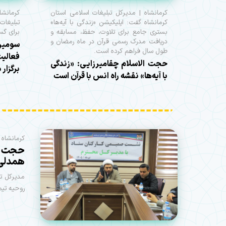
کرمانشاه | مدیرکل تبلیغات اسلامی استان
کرمانش
کرمانشاه گفت: اپلیکیشن «زندگی با آیه‌ها»
تبلیغات
بستری جامع برای تلاوت، حفظ، مسابقه و
برای گس
دریافت مدرک رسمی قرآن در ماه رمضان و
سومی
طول سال فراهم کرده است.
فعالیت
حجت الاسلام چقامیرزایی: «زندگی
برگزار 
با آیه‌ها» نقشه راه انس با قرآن است
کرمانشاه 
حجت ال
همدلی 
مدیرکل ت
روحیه تیمی