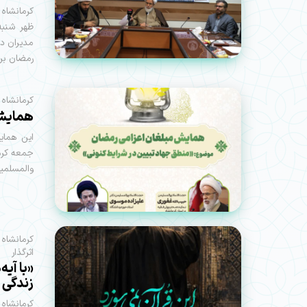
کرمانشاه
ظهر شنبه
مدیران دس
رمضان بر
کرمانشاه 
همایش 
این همایش
جمعه کرما
والمسلمی
کرمانشاه 
اثرگذار
«با آیه
زندگی ب
کرمانشاه 