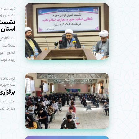
کرمانشاه 
به متن زن
نشست خ
استان 
به گزارش
سه‌شنبه د
روند توسع
کرمانشاه 
سه شهرستا
برگزار
مدیرکل تب
مدرک تخص