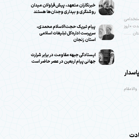
خبرنگاران متعهد، پیش‌قراولان میدان
روشنگری و بیداری وجدان‌ها هستند
ستخدامی
سال۱۴۰۳ ، بدین وسیله به اطلاع می رساند برای ادامه فرآیند استخدامی خود حداکثر ظرف مدت ۱۰روز
پیام تبریک حجت‌الاسلام محمدی،
سرپرست اداره‌کل تبلیغات اسلامی
ن ......
استان زنجان
ایستادگی جبهه مقاومت در برابر شرارت
جهانی پیام اربعین در عصر حاضر است
اسدار
والامقام
ادت