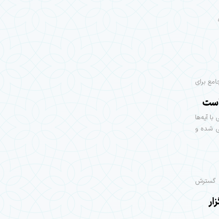
امع برای
 است
ا آیه‌ها
ی شده و
ی گسترش
ار