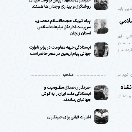
خبرنگاران متعهد، پیش‌قراولان میدان
روشنگری و بیداری وجدان‌ها هستند
ابی باید
لامی
پیام تبریک حجت‌الاسلام محمدی،
سرپرست اداره‌کل تبلیغات اسلامی
استان زنجان
ایی ظهر
 ناب» در
ایستادگی جبهه مقاومت در برابر شرارت
ز کرده‌اند و
جهانی پیام اربعین در عصر حاضر است
 کریم در
منتخب
نشاه
خبرنگاران صدای مظلومیت و
ایستادگی ملت ایران را به گوش
 و اعطای
جهانیان رساندند
اشارات قرآنی برای خبرنگاران