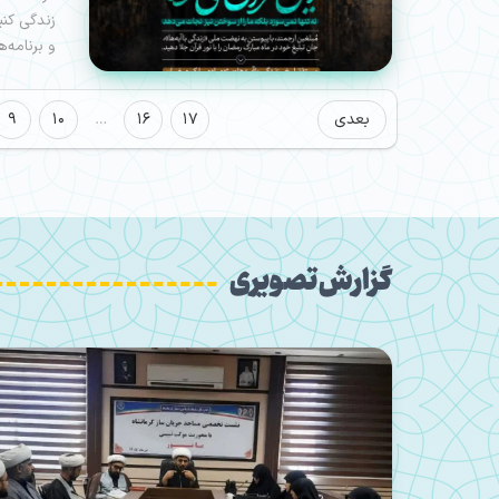
زندگی کنی
و برنامه‌ه
بعدی
17
16
…
10
9
گزارش تصویری