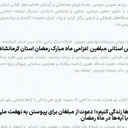
 ـ روابط عمومی سومین جلسه شورای هماهنگی و گسترش فعالیت‌های قرآنی استان ک
 با حضور معاون سیاسی، امنیتی و اجتماعی استاندار، مدیرکل تبلیغات اسلامی 
تگاه‌های فرهنگی و اجرایی برگزار گردید و روند اجرای مصوبات گذشته و برنامه‌ریزی 
رسی شد.
| میزبانی دبیرخانه نهادهای حوزوی، قرارگاه جنگ ترکیبی بلاغ مبين استان کرمانشاه
استانی مبلغین اعزامی ماه مبارک رمضان استان کرمانشاه
 فرصتی مغتنم برای بهره‌مندی از بیانات ارزشمند نماینده محترم ولی فقیه استا
نشاه، حضرت آیت‌الله غفوری (دامت برکاته)، و همچنین سخنرانی میهمان ویژه حجت
ن دکتر علیزاده موسوی خواهد بود.
| قرآن نور هدایت است نه کتابی که بسوزد؛ طرح ملی زندگی با آیه‌ها فرصتی برای تبلی
‌ها زندگی کنیم»؛ دعوت از مبلغان برای پیوستن به نهضت ملی
ا آیه‌ها در ماه رمضان
ـ روابط عمومی در آستانه ماه مبارک رمضان، نهضت ملی «زندگی با آیه‌ها» با شعار «ب