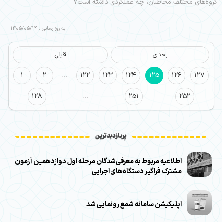
گروه‌‌های مختلف مخاطبان، چه عملکردی داشته است؟
به روز رسانی : 1405/05/14
بعدی
قبلی
1
2
…
122
123
124
125
126
127
128
…
251
252
پربازدیدترین
اطلاعیه مربوط به معرفی‌شدگان مرحله اول دوازدهمین آزمون
مشترک فراگیر دستگاه‌های اجرایی
اپلیکیشن سامانه شمع رونمایی شد